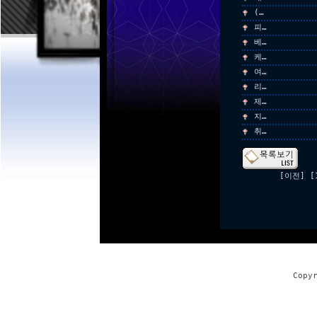
(…
피…
베…
케…
여…
리…
제…
지…
취…
[이전]
[
Copy