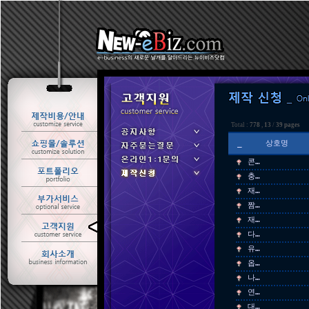
Total :
778
,
13
/
39 pages
_
상호명
콘…
충…
재…
짬…
재…
ㆍ 공지사항
다…
ㆍ 자주묻는질문
유…
ㆍ 온라인1:1문의
옵…
ㆍ 제작신청
나…
연…
대…