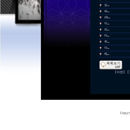
보…
싸…
sb…
이…
피…
마…
푸…
아…
메…
[이전]
[
Copy