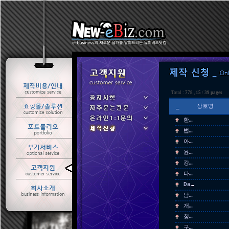
Total :
778
,
15
/
39 pages
_
상호명
한…
법…
아…
윤…
강…
ㆍ 공지사항
다…
ㆍ 자주묻는질문
Da…
ㆍ 온라인1:1문의
남…
ㆍ 제작신청
개…
청…
구…