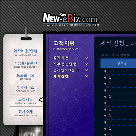
Total :
778
,
2
/
39 pages
_
상호명
1
1
1
1
1
ㆍ 공지사항
1
ㆍ 자주묻는질문
1
ㆍ 온라인1:1문의
1
ㆍ 제작신청
1
1
1