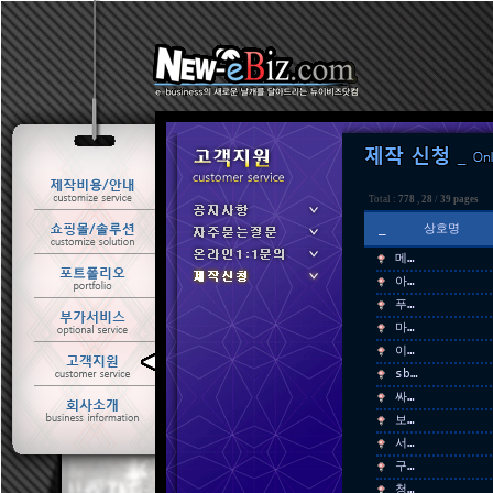
Total :
778
,
28
/
39 pages
_
상호명
메…
아…
푸…
마…
이…
ㆍ 공지사항
sb…
ㆍ 자주묻는질문
싸…
ㆍ 온라인1:1문의
보…
ㆍ 제작신청
서…
구…
청…