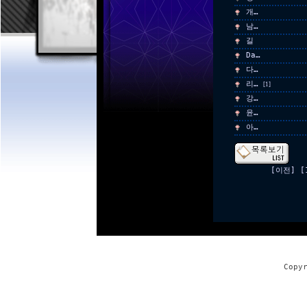
개…
남…
길
Da…
다…
리…
[1]
강…
윤…
아…
[이전]
[
Copy