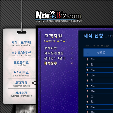
Total :
778
,
32
/
39 pages
_
상호명
개…
안…
김…
안…
서…
ㆍ 공지사항
지…
ㆍ 자주묻는질문
법…
ㆍ 온라인1:1문의
김…
ㆍ 제작신청
김…
채…
수…