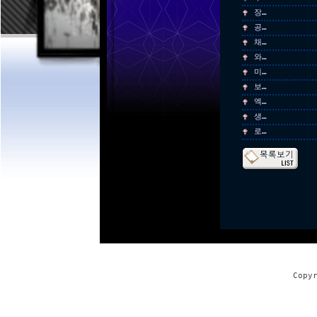
장…
공…
채…
와…
미…
보…
엑…
생…
로…
Copy