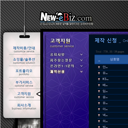
Total :
778
,
33
/
39 pages
_
상호명
안…
유…
KS…
배…
임…
ㆍ 공지사항
송…
ㆍ 자주묻는질문
유…
ㆍ 온라인1:1문의
아…
ㆍ 제작신청
넥…
의…
박…