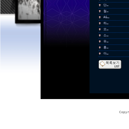
단…
철…
A&…
하…
모…
소…
유…
홍…
아…
Copy