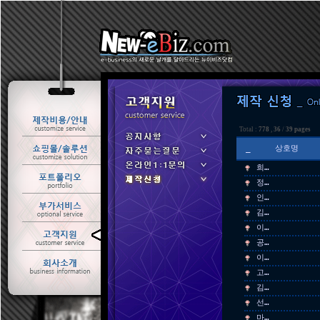
Total :
778
,
36
/
39 pages
_
상호명
희…
정…
인…
김…
이…
ㆍ 공지사항
공…
ㆍ 자주묻는질문
이…
ㆍ 온라인1:1문의
고…
ㆍ 제작신청
김…
선…
마…