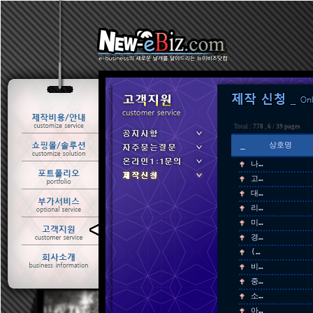
Total :
778
,
6
/
39 pages
_
상호명
나…
고…
대…
리…
미…
ㆍ 공지사항
경…
ㆍ 자주묻는질문
(…
ㆍ 온라인1:1문의
비…
ㆍ 제작신청
중…
소…
아…