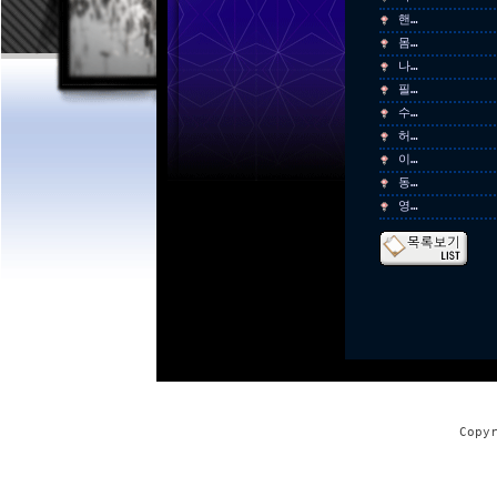
핸…
몸…
나…
필…
수…
허…
이…
동…
영…
Copy