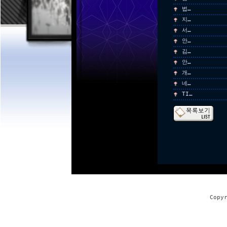
법…
지…
서…
안…
김…
안…
개…
네…
TI…
Copy