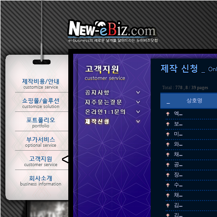
Total :
778
,
8
/
39 pages
_
상호명
엑…
보…
미…
와…
채…
ㆍ 공지사항
공…
ㆍ 자주묻는질문
장…
ㆍ 온라인1:1문의
수…
ㆍ 제작신청
채…
김…
김…