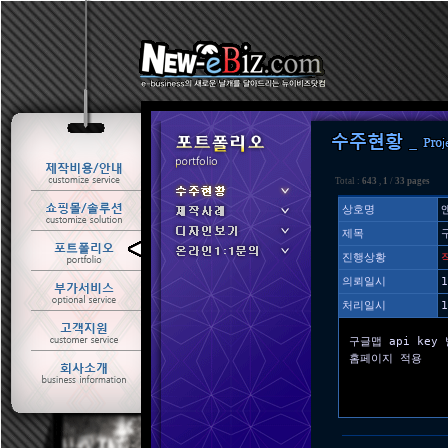
Total :
643
,
1
/
33 pages
상호명
제목
ㆍ 수주현황
진행상황
ㆍ 제작사례
의뢰일시
1
처리일시
1
구글맵 api key
홈페이지 적용