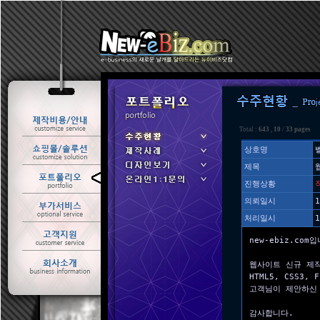
Total :
643
,
10
/
33 pages
상호명
제목
ㆍ 수주현황
진행상황
ㆍ 제작사례
의뢰일시
1
처리일시
1
new-ebiz.com
웹사이트 신규 제
HTML5, CSS3
고객님이 제안하신
감사합니다.