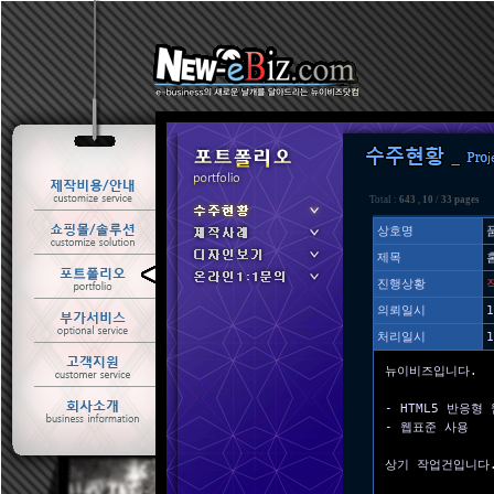
Total :
643
,
10
/
33 pages
상호명
제목
ㆍ 수주현황
진행상황
ㆍ 제작사례
의뢰일시
1
처리일시
1
뉴이비즈입니다.
- HTML5 반응형
- 웹표준 사용
상기 작업건입니다