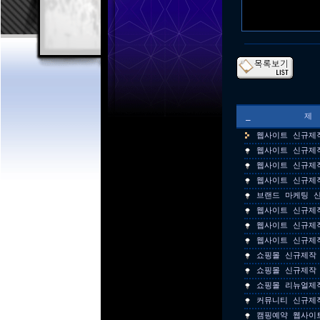
_
웹사이트 신규제
웹사이트 신규제
웹사이트 신규제
웹사이트 신규제
브랜드 마케팅 
웹사이트 신규제
웹사이트 신규제
웹사이트 신규제
쇼핑몰 신규제작
쇼핑몰 신규제작
쇼핑몰 리뉴얼제
커뮤니티 신규제
캠핑예약 웹사이