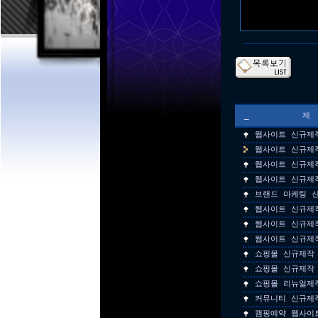
_
웹사이트 신규제
웹사이트 신규제
웹사이트 신규제
웹사이트 신규제
브랜드 마케팅 
웹사이트 신규제
웹사이트 신규제
웹사이트 신규제
쇼핑몰 신규제작
쇼핑몰 신규제작
쇼핑몰 리뉴얼제
커뮤니티 신규제
캠핑예약 웹사이