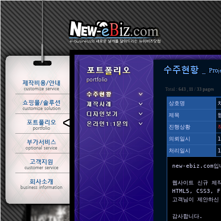
Total :
643
,
11
/
33 pages
상호명
제목
ㆍ 수주현황
진행상황
ㆍ 제작사례
의뢰일시
1
처리일시
1
new-ebiz.com
웹사이트 신규 제
HTML5, CSS3
고객님이 제안하신
감사합니다.