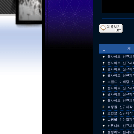
_
웹사이트 신규제
웹사이트 신규제
웹사이트 신규제
웹사이트 신규제
브랜드 마케팅 
웹사이트 신규제
웹사이트 신규제
웹사이트 신규제
쇼핑몰 신규제작
쇼핑몰 신규제작
쇼핑몰 리뉴얼제
커뮤니티 신규제
캠핑예약 웹사이