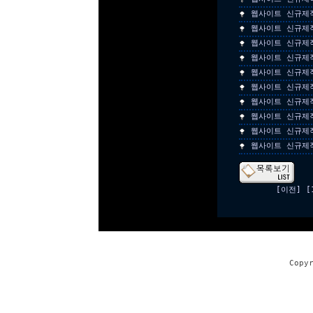
웹사이트 신규제
웹사이트 신규제
웹사이트 신규제
웹사이트 신규제
웹사이트 신규제
웹사이트 신규제
웹사이트 신규제
웹사이트 신규제
웹사이트 신규제
웹사이트 신규제
[이전]
[
Copy