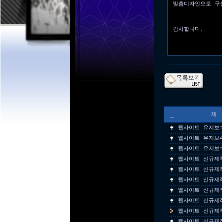
맞춤디자인으로 구
감사합니다.
_
웹사이트 유지보
웹사이트 유지보
웹사이트 유지보
웹사이트 신규제
웹사이트 신규제
웹사이트 신규제
웹사이트 신규제
웹사이트 신규제
웹사이트 신규제
웹사이트 신규제