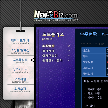
Total :
643
,
11
/
33 pages
상호명
제목
ㆍ 수주현황
진행상황
ㆍ 제작사례
의뢰일시
1
처리일시
1
다음 사항이 접수
- 페이지 추가
- 약도 수정
- 페이지 수정
감사합니다.