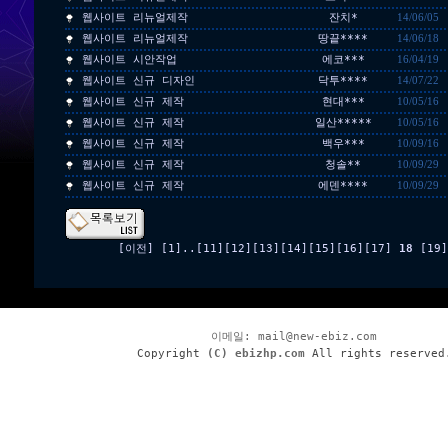
웹사이트 리뉴얼제작
잔치*
14/06/05
웹사이트 리뉴얼제작
땅끝****
14/06/18
웹사이트 시안작업
에코***
16/04/19
웹사이트 신규 디자인
닥투****
14/07/22
웹사이트 신규 제작
현대***
10/05/16
웹사이트 신규 제작
일산*****
10/05/16
웹사이트 신규 제작
백우***
10/09/16
웹사이트 신규 제작
청솔**
10/09/29
웹사이트 신규 제작
에덴****
10/09/29
[이전]
[1]
..
[11]
[12]
[13]
[14]
[15]
[16]
[17]
18
[19]
이메일:
mail@new-ebiz.com
Copyright
(C) ebizhp.com
All rights reserved