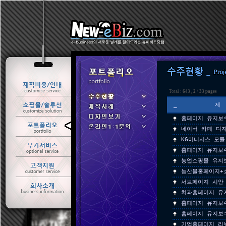
Total :
643
,
2
/
33 pages
_
홈페이지 유지보
ㆍ 수주현황
네이버 카페 디
ㆍ 제작사례
KG이니시스 모듈
홈페이지 유지보
농업쇼핑몰 유지
농산물홈페이지+
서브페이지 시안
치과홈페이지 유
홈페이지 유지보
홈페이지 유지보
기업홈페이지 리