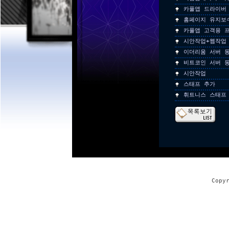
카풀앱 드라이버
홈페이지 유지보
카풀앱 고객용 
시안작업+웹작업
이더리움 서버 
비트코인 서버 
시안작업
스태프 추가
휘트니스 스태프
Copy