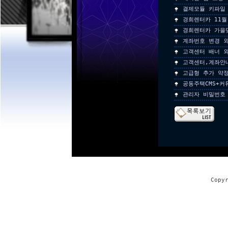
결제모듈 키파일
경희렌터카 11월
경희렌터카 가을
계좌번호 변경 외
고객센터 배너 외
고객센터,계좌안
고급형 추가 약
공동주택CMS+커
관리자 비밀번호
Copy