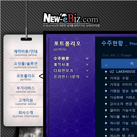
Total :
643
,
2
/
33 pages
_
UZ LAKEHOU
ㆍ 수주현황
가격표 수정
ㆍ 제작사례
가격표 이미지 
가맹점 정보 등
가상화폐 거래소
강사소개 변경 
갤러리 기능수정
게시물 복사 게
게시판 기능 보
게시판 추가
게시판 탭 조정 