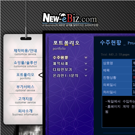
Total :
643
,
2
/
33 pages
상호명
제목
ㆍ 수주현황
진행상황
ㆍ 제작사례
의뢰일시
1
처리일시
1
-독일에서 수입하
-홈페이지 계약 
됨