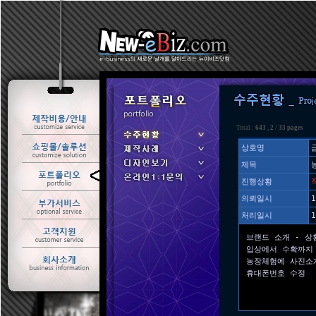
Total :
643
,
2
/
33 pages
상호명
제목
ㆍ 수주현황
진행상황
ㆍ 제작사례
의뢰일시
1
처리일시
1
브랜드 소개 - 상
입상에서 수확까지
농장체험에 사진소개
휴대폰번호 수정