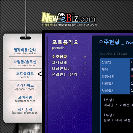
Total :
643
,
2
/
33 pages
상호명
제목
ㆍ 수주현황
진행상황
ㆍ 제작사례
의뢰일시
1
처리일시
1
(유상)
게시판 n 아이콘 
(무상)
블로그 배너 수정