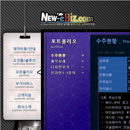
Total :
643
,
2
/
33 pages
상호명
제목
ㆍ 수주현황
진행상황
ㆍ 제작사례
의뢰일시
1
처리일시
1
1회 무상수정
- 헤더,푸터 로고
- 사이트하단 정보
- 메인슬라이드 4
- 게시판 기능 추
- 서브페이지 중 
- 구글맵에서 전