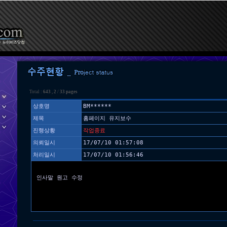
Total :
643
,
2
/
33 pages
상호명
BM******
제목
홈페이지 유지보수
진행상황
작업종료
의뢰일시
17/07/10 01:57:08
처리일시
17/07/10 01:56:46
인사말 원고 수정