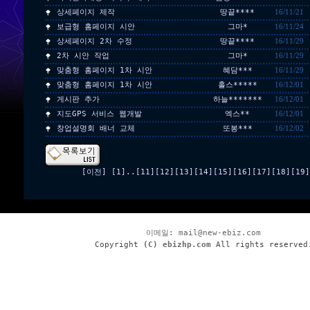
상세페이지 제작
땅끝****
16/11/21
보급형 홈페이지 시안
그마*
16/11/24
상세페이지 2차 수정
땅끝****
16/11/29
2차 시안 작업
그마*
16/11/29
맞춤형 홈페이지 1차 시안
혜담***
16/11/29
맞춤형 홈페이지 1차 시안
홀스*****
16/12/01
게시판 추가
하늘*******
16/12/01
지도GPS 서비스 웹개발
엑스**
16/12/01
창업설명회 배너 교체
또봉***
16/12/02
[이전]
[1]
..
[11]
[12]
[13]
[14]
[15]
[16]
[17]
[18]
[19]
이메일:
mail@new-ebiz.com
Copyright
(C) ebizhp.com
All rights reserved