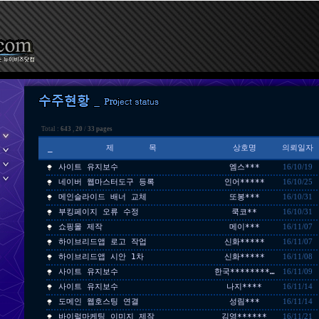
Total :
643
,
20
/
33 pages
_
제 목
상호명
의뢰일자
사이트 유지보수
엠스***
16/10/19
네이버 웹마스터도구 등록
인어*****
16/10/25
메인슬라이드 배너 교체
또봉***
16/10/31
부킹페이지 오류 수정
쿡코**
16/10/31
쇼핑몰 제작
메이***
16/11/07
하이브리드앱 로고 작업
신화*****
16/11/07
하이브리드앱 시안 1차
신화*****
16/11/08
사이트 유지보수
한국********…
16/11/09
사이트 유지보수
나지****
16/11/14
도메인 웹호스팅 연결
성림***
16/11/14
바이럴마케팅 이미지 제작
김영******
16/11/21