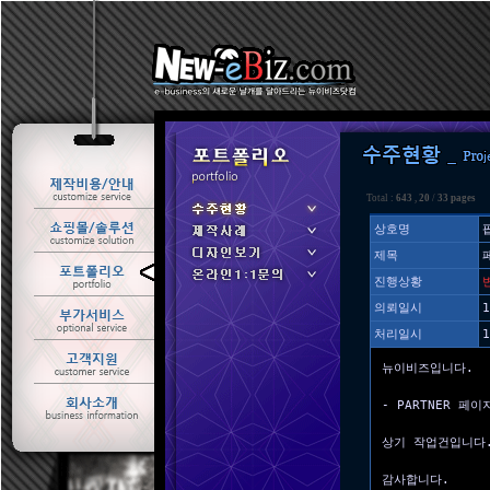
Total :
643
,
20
/
33 pages
상호명
제목
ㆍ 수주현황
진행상황
ㆍ 제작사례
의뢰일시
1
처리일시
1
뉴이비즈입니다.
- PARTNER 페
상기 작업건입니다
감사합니다.