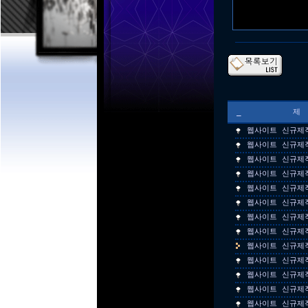
_
웹사이트 신규제
웹사이트 신규제
웹사이트 신규제
웹사이트 신규제
웹사이트 신규제
웹사이트 신규제
웹사이트 신규제
웹사이트 신규제
웹사이트 신규제
웹사이트 신규제
웹사이트 신규제
웹사이트 신규제
웹사이트 신규제