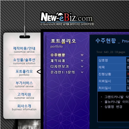
Total :
643
,
22
/
33 pages
상호명
제목
ㆍ 수주현황
진행상황
ㆍ 제작사례
의뢰일시
1
처리일시
1
- 그랜드카니발 
- 올뉴카니발 이미
- 상품명 변경