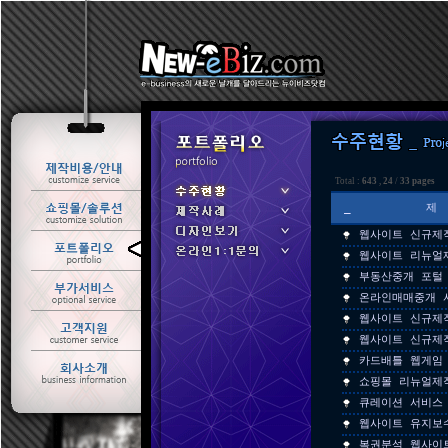
Total :
643
,
24
/
33 pages
_
웹사이트 신규제
ㆍ 수주현황
웹사이트 리뉴얼
ㆍ 제작사례
부동산중개 포털
온라인매매중개 
웹사이트 신규제
웹사이트 신규제
카드배틀 웹게임
쇼핑몰 리뉴얼제
큐레이션 서비스
웹사이트 유지보
복권분석 웹사이