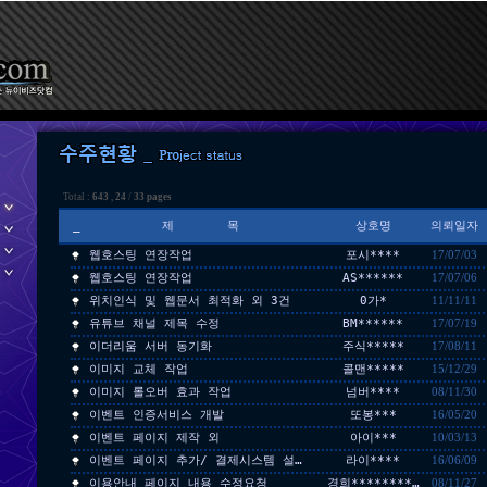
Total :
643
,
24
/
33 pages
_
제 목
상호명
의뢰일자
웹호스팅 연장작업
포시****
17/07/03
웹호스팅 연장작업
AS******
17/07/06
위치인식 및 웹문서 최적화 외 3건
0가*
11/11/11
유튜브 채널 제목 수정
BM******
17/07/19
이더리움 서버 동기화
주식*****
17/08/11
이미지 교체 작업
콜맨*****
15/12/29
이미지 롤오버 효과 작업
넘버****
08/11/30
이벤트 인증서비스 개발
또봉***
16/05/20
이벤트 페이지 제작 외
아이***
10/03/13
이벤트 페이지 추가/ 결제시스템 설…
라이****
16/06/09
이용안내 페이지 내용 수정요청
경희********…
08/11/27