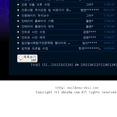
인증 모듈 오류 수정
그마*
17/01/18
인증사항 추가요청 및 바로가기 문…
엠앤*******
08/11/06
인증페이지 유지보수
그마*
17/02/07
인테리어 홈페이지 기획
플랜*
17/06/16
인테리어 홈페이지 제작
플랜*
17/07/06
인트로 시안 수정
경원****
17/04/28
인트로 시안 제작
경원****
17/04/27
일산필사회탐구전문학원 웹사이트 …
일산*****
10/01/22
임직원 프로필 수정
한국********…
16/08/04
[이전]
[1]
..
[21]
[22]
[23]
24
[25]
[26]
[27]
[28]
[29]
이메일:
mail@new-ebiz.com
Copyright
(C) ebizhp.com
All rights reserved