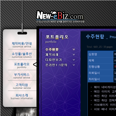
Total :
643
,
25
/
33 pages
상호명
제목
ㆍ 수주현황
진행상황
ㆍ 제작사례
의뢰일시
1
처리일시
1
- 헤더 네비게이션
- 메인 이미지 교
- 메인 하단 이미
- 메인 하단 연락
- 서브페이지 이미
- 서브 배너 이미