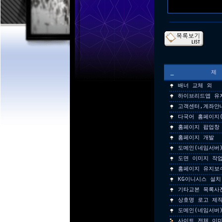
_
배너 교체 외
하이브리드앱 유
고객센터,계좌안
다국어 홈페이지(
홈페이지 팝업창
홈페이지 개발
도메인(네임서버
도면 이미지 작
홈페이지 유지보
KG이니시스 설치
기타교본 목록사
상호명 로고 제
도메인(네임서버
사이트 전체 이