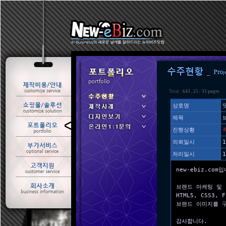
Total :
643
,
25
/
33 pages
상호명
제목
ㆍ 수주현황
진행상황
ㆍ 제작사례
의뢰일시
1
처리일시
1
new-ebiz.com
브랜드 마케팅 및 
HTML5, CSS3
브랜드 이미지를 
감사합니다.