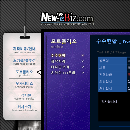
Total :
643
,
26
/
33 pages
상호명
제목
ㆍ 수주현황
진행상황
ㆍ 제작사례
의뢰일시
1
처리일시
1
감사합니다