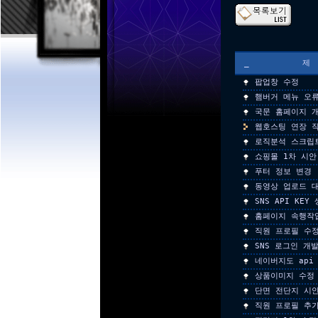
_
팝업창 수정
햄버거 메뉴 오
국문 홈페이지 
웹호스팅 연장 
로직분석 스크립
쇼핑몰 1차 시안
푸터 정보 변경
동영상 업로드 
SNS API KEY
홈페이지 속행작
직원 프로필 수
SNS 로그인 개
네이버지도 api
상품이미지 수정
단면 전단지 시
직원 프로필 추