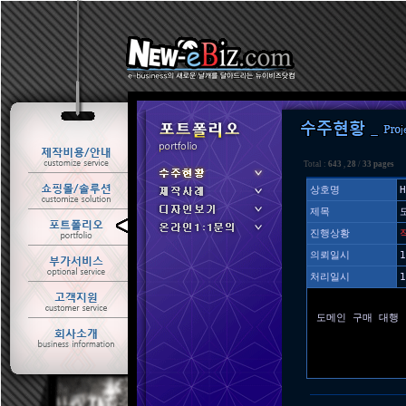
Total :
643
,
28
/
33 pages
상호명
H
제목
ㆍ 수주현황
진행상황
ㆍ 제작사례
의뢰일시
1
처리일시
1
도메인 구매 대행