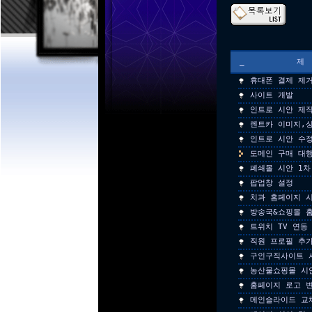
_
휴대폰 결제 제
사이트 개발
인트로 시안 제
렌트카 이미지,
인트로 시안 수
도메인 구매 대
폐쇄몰 시안 1차
팝업창 설정
치과 홈페이지 시
방송국&쇼핑몰 
트위치 TV 연동
직원 프로필 추
구인구직사이트 
농산물쇼핑몰 시
홈페이지 로고 
메인슬라이드 교