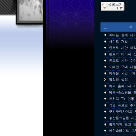
_
휴대폰 결제 제
사이트 개발
인트로 시안 제
렌트카 이미지,
인트로 시안 수
도메인 구매 대
폐쇄몰 시안 1차
팝업창 설정
치과 홈페이지 시
방송국&쇼핑몰 
트위치 TV 연동
직원 프로필 추
구인구직사이트 
농산물쇼핑몰 시
홈페이지 로고 
메인슬라이드 교