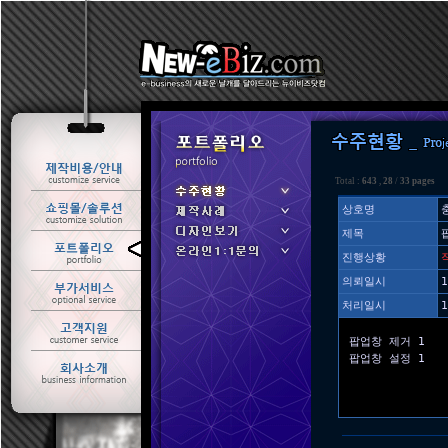
Total :
643
,
28
/
33 pages
상호명
제목
ㆍ 수주현황
진행상황
ㆍ 제작사례
의뢰일시
1
처리일시
1
팝업창 제거 1
팝업창 설정 1