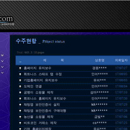
Total :
643
,
3
/
33 pages
_
제 목
상호명
의뢰일자
홈페이지 유지보수
경원****
17/07/27
휘트니스 스태프 탭 수정
인어*****
17/08/05
기업홈페이지 유지보수
유피***
17/08/03
도메인 연결
인어*****
17/08/04
굼벵이 쇼핑몰 제작
섬마******
17/07/10
휘트니스 홈페이지 유지보수
인어*****
17/07/30
채팅앱 보안인증서 설치
WA******
17/07/29
채팅앱 보안인증서 구매대행
WA******
17/07/28
농산물 쇼핑몰 제작
금빛**
17/07/06
비트코인 거래소 제작
co*****
17/07/25
기업 홈페이지제작
유피***
17/07/08