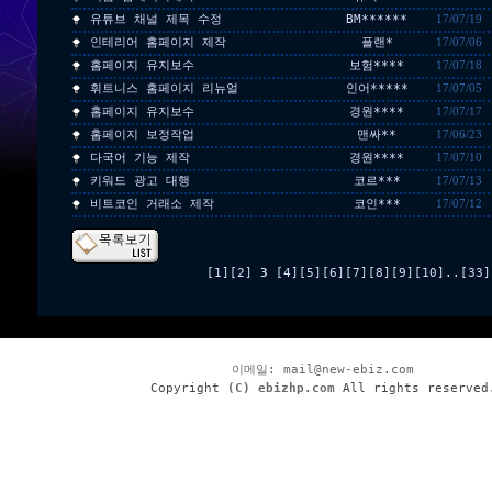
유튜브 채널 제목 수정
BM******
17/07/19
인테리어 홈페이지 제작
플랜*
17/07/06
홈페이지 유지보수
보험****
17/07/18
휘트니스 홈페이지 리뉴얼
인어*****
17/07/05
홈페이지 유지보수
경원****
17/07/17
홈페이지 보정작업
맨싸**
17/06/23
다국어 기능 제작
경원****
17/07/10
키워드 광고 대행
코르***
17/07/13
비트코인 거래소 제작
코인***
17/07/12
[1]
[2]
3
[4]
[5]
[6]
[7]
[8]
[9]
[10]
..
[33]
이메일:
mail@new-ebiz.com
Copyright
(C) ebizhp.com
All rights reserved