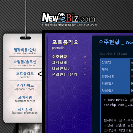
Total :
643
,
3
/
33 pages
상호명
제목
ㆍ 수주현황
진행상황
ㆍ 제작사례
의뢰일시
0
처리일시
0
e-business의 
ebizhp.com입니
웹사이트 신규 제
구성은 맞춤형-일
고객님께 제안드린