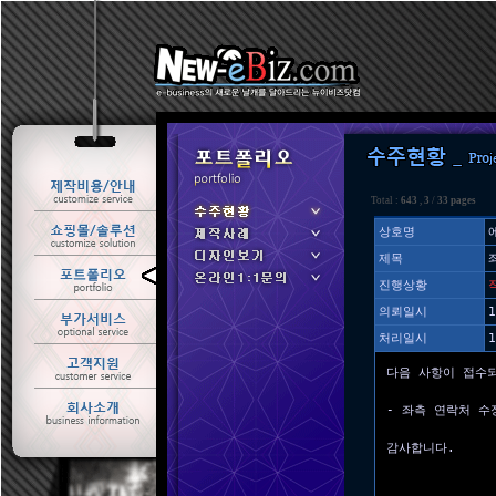
Total :
643
,
3
/
33 pages
상호명
제목
ㆍ 수주현황
진행상황
ㆍ 제작사례
의뢰일시
1
처리일시
1
다음 사항이 접수
- 좌측 연락처 수
감사합니다.