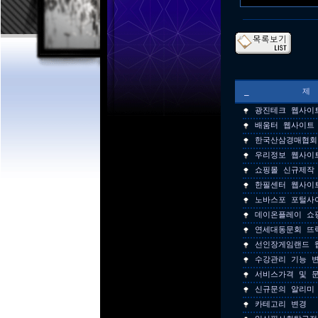
_
광진테크 웹사이
배움터 웹사이트
한국산삼경매협회
우리정보 웹사이
쇼핑몰 신규제작
한필센터 웹사이
노바스포 포털사
데이온플레이 쇼
연세대동문회 뜨
선인장게임랜드 
수강관리 기능 변
서비스가격 및 문
신규문의 알리미
카테고리 변경