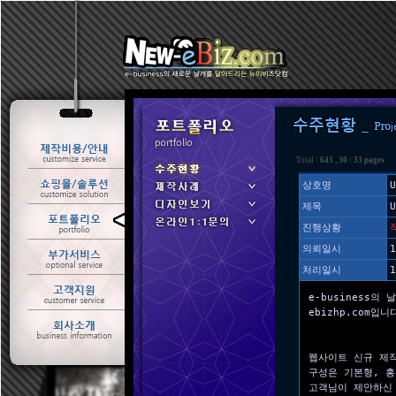
Total :
643
,
30
/
33 pages
상호명
U
제목
ㆍ 수주현황
진행상황
ㆍ 제작사례
의뢰일시
1
처리일시
1
e-business의 
ebizhp.com입니
웹사이트 신규 제
구성은 기본형, 
고객님이 제안하신