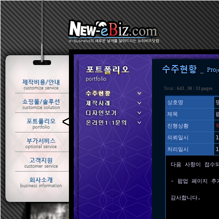
Total :
643
,
30
/
33 pages
상호명
제목
ㆍ 수주현황
진행상황
ㆍ 제작사례
의뢰일시
1
처리일시
1
다음 사항이 접수
- 팝업 페이지 추
감사합니다.