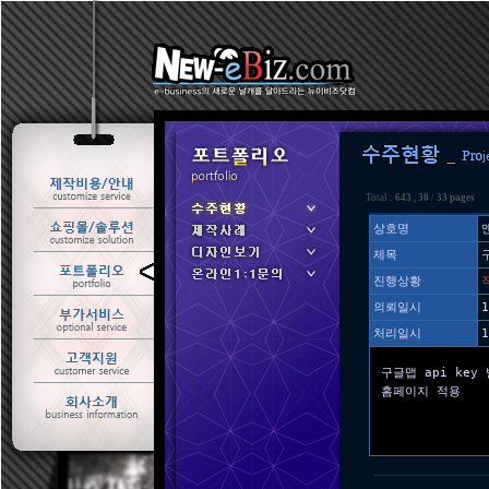
Total :
643
,
30
/
33 pages
상호명
제목
ㆍ 수주현황
진행상황
ㆍ 제작사례
의뢰일시
1
처리일시
1
구글맵 api key
홈페이지 적용