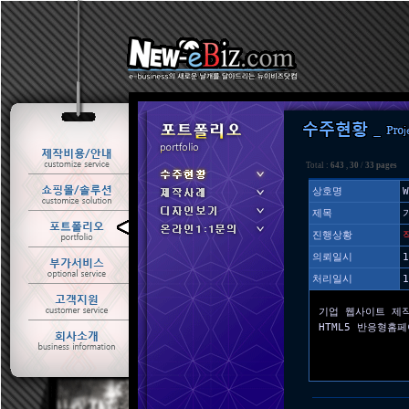
Total :
643
,
30
/
33 pages
상호명
W
제목
ㆍ 수주현황
진행상황
ㆍ 제작사례
의뢰일시
1
처리일시
1
기업 웹사이트 제
HTML5 반응형홈