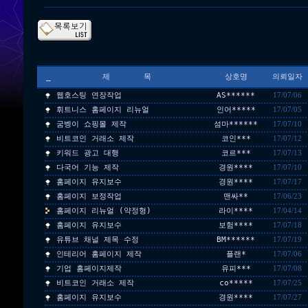
_
제 목
상호명
의뢰일자
웹호스팅 연장작업
AS******
17/07/06
휘트니스 홈페이지 리뉴얼
인어*****
17/07/05
굼벵이 쇼핑몰 제작
섬마******
17/07/10
비트코인 거래소 제작
코인***
17/07/12
키워드 광고 대행
코르***
17/07/13
다국어 기능 제작
경원****
17/07/10
홈페이지 유지보수
경원****
17/07/17
홈페이지 보정작업
맨싸**
17/06/23
홈페이지 리뉴얼 (약정형)
라이****
17/04/14
홈페이지 유지보수
보험****
17/07/18
유튜브 채널 제목 수정
BM******
17/07/19
인테리어 홈페이지 제작
플랜*
17/07/06
기업 홈페이지제작
유피***
17/07/08
비트코인 거래소 제작
co*****
17/07/25
홈페이지 유지보수
경원****
17/07/27