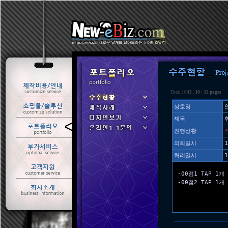
Total :
643
,
30
/
33 pages
상호명
제목
ㆍ 수주현황
진행상황
ㆍ 제작사례
의뢰일시
1
처리일시
1
-00점1 TAP 1
-00점2 TAP 1