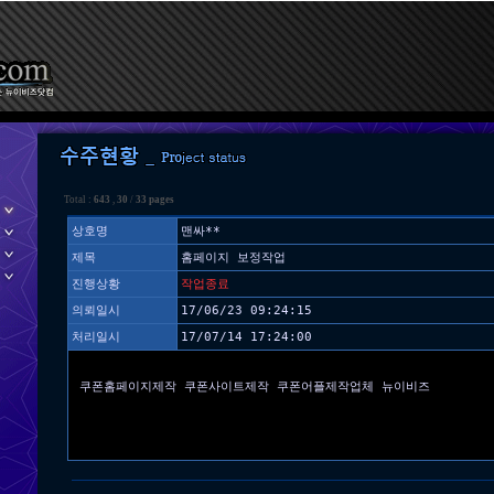
Total :
643
,
30
/
33 pages
상호명
맨싸**
제목
홈페이지 보정작업
진행상황
작업종료
의뢰일시
17/06/23 09:24:15
처리일시
17/07/14 17:24:00
쿠폰홈페이지제작 쿠폰사이트제작 쿠폰어플제작업체 뉴이비즈