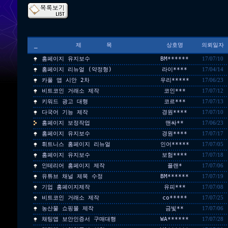
_
제 목
상호명
의뢰일자
홈페이지 유지보수
BM******
17/07/10
홈페이지 리뉴얼 (약정형)
라이****
17/04/14
카풀 앱 시안 2차
우리*****
17/06/23
비트코인 거래소 제작
코인***
17/07/12
키워드 광고 대행
코르***
17/07/13
다국어 기능 제작
경원****
17/07/10
홈페이지 보정작업
맨싸**
17/06/23
홈페이지 유지보수
경원****
17/07/17
휘트니스 홈페이지 리뉴얼
인어*****
17/07/05
홈페이지 유지보수
보험****
17/07/18
인테리어 홈페이지 제작
플랜*
17/07/06
유튜브 채널 제목 수정
BM******
17/07/19
기업 홈페이지제작
유피***
17/07/08
비트코인 거래소 제작
co*****
17/07/25
농산물 쇼핑몰 제작
금빛**
17/07/06
채팅앱 보안인증서 구매대행
WA******
17/07/28