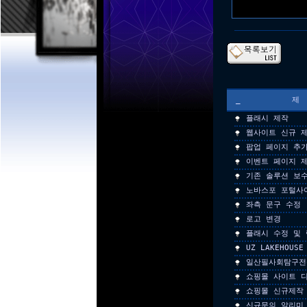
_
플래시 제작
웹사이트 신규 
팝업 페이지 추
이벤트 페이지 
기존 솔루션 보수
노바스포 포털사
좌측 문구 수정
로고 변경
플래시 수정 및 
UZ LAKEHOU
일산필사회탐구전
쇼핑몰 사이트 
쇼핑몰 신규제작
신규문의 알리미