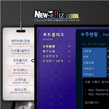
Total :
643
,
30
/
33 pages
상호명
제목
ㆍ 수주현황
진행상황
ㆍ 제작사례
의뢰일시
1
처리일시
1
다음 사항이 접수
- 하단 foote
- 하단 foote
감사합니다.