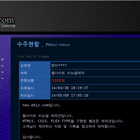
Total :
643
,
31
/
33 pages
상호명
한미****
제목
웹사이트 리뉴얼제작
진행상황
작업종료
의뢰일시
14/04/30 18:19:37
처리일시
14/05/09 17:05:10
new-ebiz.com입니다.
웹사이트 리뉴얼 제작건입니다.
HTML5, CSS3, FLEX TYPE을 구현한 웹표준 제작건입니다.
고객님이 제안하신 자료 및 기획을 참고하여 제작합니다.
감사합니다.