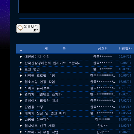
_
제 목
상호명
의뢰일자
메인페이지 수정
한국******
09/04/22
한국산삼경매협회 웹사이트 보완작…
한국******
09/08/01
로고 변경
한국******
10/02/17
임직원 프로필 수정
한국********…
16/08/04
웹호스팅 연장 작업
한국********…
16/08/04
사이트 유지보수
한국********…
16/11/09
관리자 비밀번호 초기화
한국********…
17/02/06
홈페이지 팝업창 개시
한국********…
17/02/28
팝업창 수정
한국********…
17/03/13
페이지 신설 및 원고 배치
한국********…
17/05/24
쇼핑몰 신규제작
한국****
14/08/22
웹사이트 신규 제작
한라**
11/02/17
서브페이지 수정 작업
한미***
16/06/30