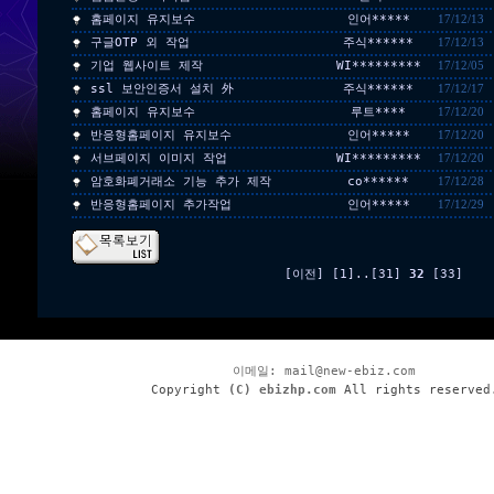
홈페이지 유지보수
인어*****
17/12/13
구글OTP 외 작업
주식******
17/12/13
기업 웹사이트 제작
WI*********
17/12/05
ssl 보안인증서 설치 外
주식******
17/12/17
홈페이지 유지보수
루트****
17/12/20
반응형홈페이지 유지보수
인어*****
17/12/20
서브페이지 이미지 작업
WI*********
17/12/20
암호화폐거래소 기능 추가 제작
co******
17/12/28
반응형홈페이지 추가작업
인어*****
17/12/29
[이전]
[1]
..
[31]
32
[33]
이메일:
mail@new-ebiz.com
Copyright
(C) ebizhp.com
All rights reserved