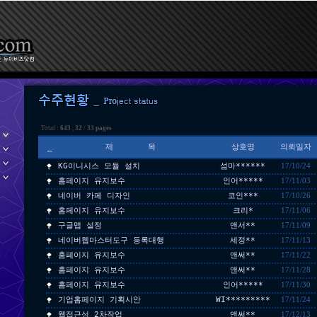
Total :
643
,
32
/
33 pages
_
제 목
상호명
의뢰일자
KG이니시스 모듈 설치
섬마******
17/10/24
홈페이지 유지보수
인어*****
17/11/03
네이버 카페 디자인
코인***
17/10/26
홈페이지 유지보수
크리*
17/11/06
구글맵 설정
앤서**
17/11/09
네이버웹마스터도구 등록대행
세정**
17/11/13
홈페이지 유지보수
앤써**
17/11/22
홈페이지 유지보수
앤써**
17/11/28
홈페이지 유지보수
인어*****
17/11/30
기업홈페이지 기획시안
WI*********
17/11/24
웹접근성 2차작업
앤써**
17/12/13