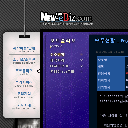
Total :
643
,
32
/
33 pages
상호명
제목
ㆍ 수주현황
진행상황
ㆍ 제작사례
의뢰일시
0
처리일시
0
e-business의 
ebizhp.com입니
다음 사항을 접수
- 회원가입연령 만