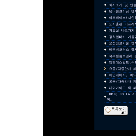
회사소개 및 인
넘버원크리닝 웹
아트케이스(사인
도서출판 어프레
자료실 바로가기
경희렌터카 가을
오성정보기술 웹
비앤비모터스 웹
국제필름보일러 
엠앤에스빌드(주
요금/차종안내 
메인페이지, 예약
요금/차종안내 
대여가이드 외 
UBIQ 08 FW 
이…